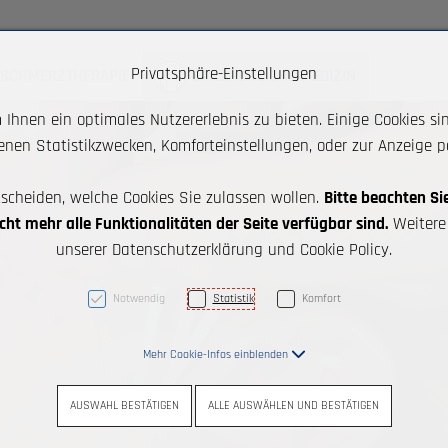
Privatsphäre-Einstellungen
SCHMERZTHERAPIE
GANZHEITLICHE MEDIZIN
AK + 2]
Ihnen ein optimales Nutzererlebnis zu bieten. Einige Cookies sin
nen Statistikzwecken, Komforteinstellungen, oder zur Anzeige per
tscheiden, welche Cookies Sie zulassen wollen.
Bitte beachten Si
ht mehr alle Funktionalitäten der Seite verfügbar sind.
Weitere 
unserer Datenschutzerklärung und Cookie Policy.
Notwendig
Statistik
Komfort
Mehr Cookie-Infos einblenden
AUSWAHL BESTÄTIGEN
ALLE AUSWÄHLEN UND BESTÄTIGEN