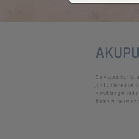
AKUP
Die Akupunktur ist 
jahrhundertealten L
Auswirkungen auf di
finden zu neuer Bala