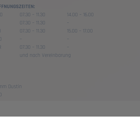
FFNUNGSZEITEN:
O
07.30 – 11.30
14.00 – 16.00
07.30 – 11.30
–
I
07.30 – 11.30
15.00 – 17.00
O
–
–
R
07.30 – 11.30
–
und nach Vereinbarung
mm Dustin
0