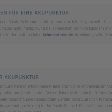
NEN FÜR EINE AKUPUNKTUR
. med. Dustin Schramm ist die Akupunktur Teil der ganzheitlichen
ung zur Schulmedizin und bei zahlreichen Krankheitsbildern indi
ktur in der multimodalen
Schmerztherapie
als wirkungsvolle Be
R AKUPUNKTUR
ndlungstermin erfolgt vorerst eine gründliche Anamnese. Im Ans
punkturpunkte durch das Setzen feiner Metallnadeln. Die ins S
ßen gebracht. Energieblockaden werden gelöst. Je nach Krankhe
bis zweimal pro Woche) in der Praxis Dr. med. Dustin Schramm e