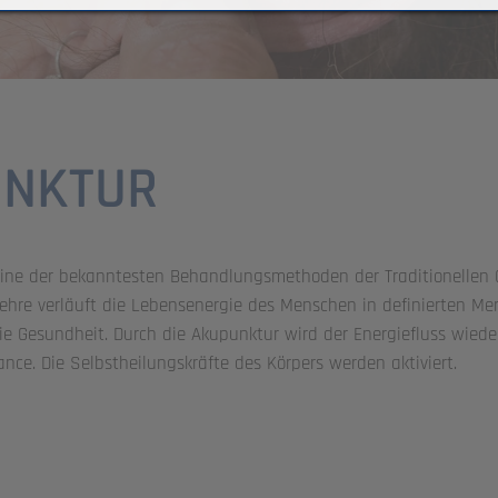
UNKTUR
eine der bekanntesten Behandlungsmethoden der Traditionellen 
ehre verläuft die Lebensenergie des Menschen in definierten Meri
e Gesundheit. Durch die Akupunktur wird der Energiefluss wieder
nce. Die Selbstheilungskräfte des Körpers werden aktiviert.