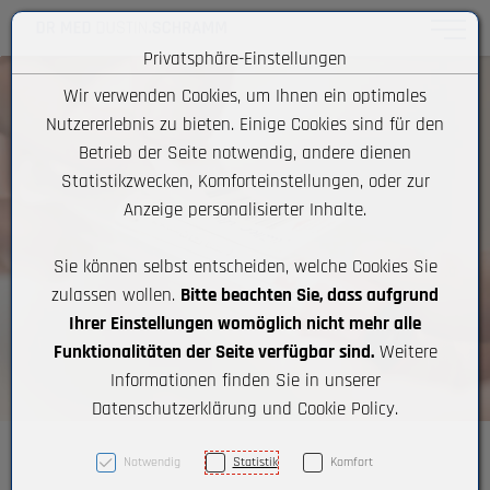
Toggle 
Privatsphäre-Einstellungen
Zum Inhalt springen [AK + 0]
Zum Hauptmenü springen [AK + 1]
Zum Footer-Menü unten (angedockt an Browserrand) springen [
Zum Widget-Menü rechts springen [AK + 3]
Zu den Inhalten im Fußbereich springen [AK + 4]
Wir verwenden Cookies, um Ihnen ein optimales
Nutzererlebnis zu bieten. Einige Cookies sind für den
Betrieb der Seite notwendig, andere dienen
Statistikzwecken, Komforteinstellungen, oder zur
Anzeige personalisierter Inhalte.
Sie können selbst entscheiden, welche Cookies Sie
zulassen wollen.
Bitte beachten Sie, dass aufgrund
Ihrer Einstellungen womöglich nicht mehr alle
Funktionalitäten der Seite verfügbar sind.
Weitere
Informationen finden Sie in unserer
Datenschutzerklärung und Cookie Policy.
Notwendig
Statistik
Komfort